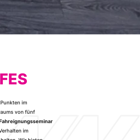
 FES
f Punkten im
traums von fünf
Fahreignungsseminar
 Verhalten im
halten. Wir bieten