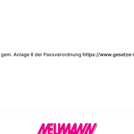
Fahrschule
Fahrschule
arbeitsbühnen
arbeitsbühnen
dausbildung und
dausbildung und
Blockunterricht
Blockunterricht
liche Unterweisung
liche Unterweisung
Unterrichtszeiten
Unterrichtszeiten
ät gem. Anlage 8 der Passverordnung
https://www.gesetze-