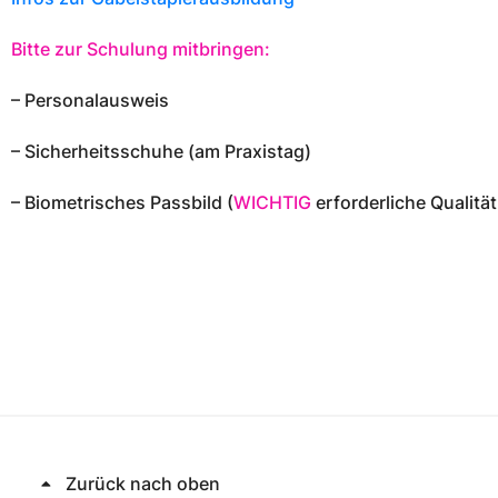
Förderung durch Agentur für Arbeit und Jobcenter
Förderung durch Agentur für Arbeit und Jobcenter
Bitte zur Schulung mitbringen:
Gefahrgutausbildung/-auffrischung
Gefahrgutausbildung/-auffrischung
Hub
Hub
GGVSEB/ADR
GGVSEB/ADR
– Personalausweis
Grun
Grun
Angebote
Angebote
jähr
jähr
– Sicherheitsschuhe (am Praxistag)
– Biometrisches Passbild (
WICHTIG
erforderliche Qualit
Zurück nach oben